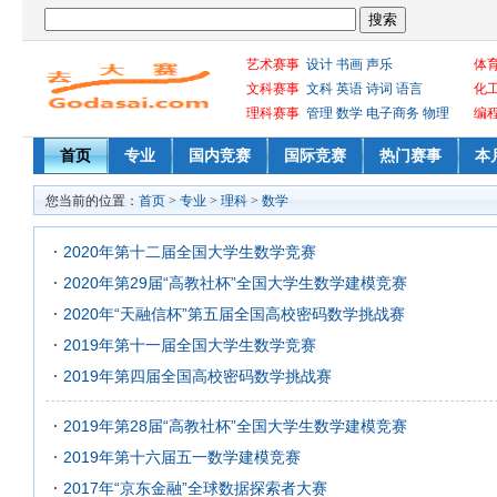
艺术赛事
设计
书画
声乐
体
文科赛事
文科
英语
诗词
语言
化
理科赛事
管理
数学
电子商务
物理
编
首页
专业
国内竞赛
国际竞赛
热门赛事
本
您当前的位置：
首页
>
专业
>
理科
>
数学
2020年第十二届全国大学生数学竞赛
2020年第29届“高教社杯”全国大学生数学建模竞赛
2020年“天融信杯”第五届全国高校密码数学挑战赛
2019年第十一届全国大学生数学竞赛
2019年第四届全国高校密码数学挑战赛
2019年第28届“高教社杯”全国大学生数学建模竞赛
2019年第十六届五一数学建模竞赛
2017年“京东金融”全球数据探索者大赛