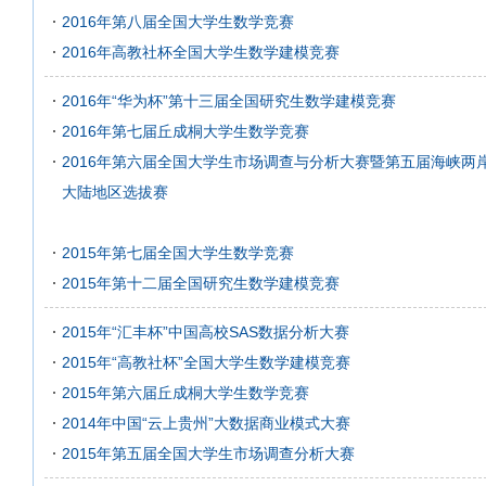
2016年第八届全国大学生数学竞赛
2016年高教社杯全国大学生数学建模竞赛
2016年“华为杯”第十三届全国研究生数学建模竞赛
2016年第七届丘成桐大学生数学竞赛
2016年第六届全国大学生市场调查与分析大赛暨第五届海峡两
大陆地区选拔赛
2015年第七届全国大学生数学竞赛
2015年第十二届全国研究生数学建模竞赛
2015年“汇丰杯”中国高校SAS数据分析大赛
2015年“高教社杯”全国大学生数学建模竞赛
2015年第六届丘成桐大学生数学竞赛
2014年中国“云上贵州”大数据商业模式大赛
2015年第五届全国大学生市场调查分析大赛