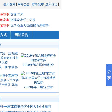
去大赛网
|
网站公告
|
赛事发布
|
进入论坛
|
影像赛事
影像
口才
休闲赛事
游戏设计
学生竞技
其它赛事
医学
创业
职业技能
经济赛事
方式
网站公告
荐
2019年第八届金程杯全
年第一届“智荟杯
年第十五届“花旗
2019年第五届“东方财
新
年第十一届“工商银行杯”全国大学生金融科