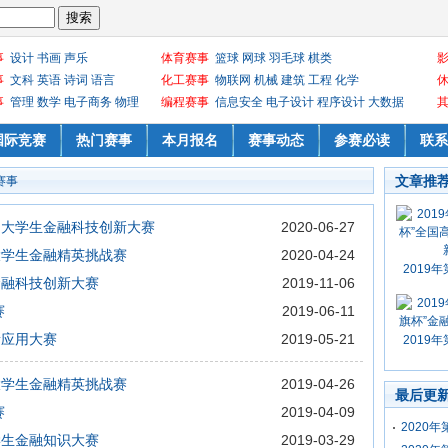
事
设计
书画
声乐
体育赛事
篮球
网球
羽毛球
棋类
事
文科
英语
诗词
语言
化工赛事
物联网
机械
建筑
工程
化学
事
管理
数学
电子商务
物理
编程赛事
信息安全
电子设计
程序设计
大数据
国际竞赛
热门赛事
本月报名
赛事动态
参赛必读
联系
文章推
赛事
全国大学生金融科技创新大赛
2020-06-27
国大学生金融精英挑战赛
2020-04-24
2019
校金融科技创新大赛
2019-11-06
赛
2019-06-11
新应用大赛
2019-05-21
2019
国大学生金融精英挑战赛
2019-04-26
最后更
赛
2019-04-09
2020
大学生金融知识大赛
2019-03-29